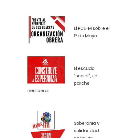
El PCE-M sobre el
1º de Mayo
El escudo
"social", un
parche
neoliberal
Soberanía y
solidaridad