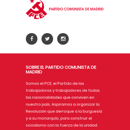
SOBRE EL PARTIDO COMUNISTA DE
MADRID
Somos el PCE, el Partido de las
trabajadoras y trabajadores de todas
las nacionalidades que conviven en
nuestro país. Aspiramos a organizar la
Revolución que derroque a la burguesía
y a su monarquía, para construir el
socialismo con la fuerza de la unidad