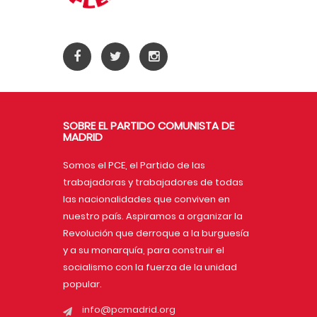
SOBRE EL PARTIDO COMUNISTA DE
MADRID
Somos el PCE, el Partido de las
trabajadoras y trabajadores de todas
las nacionalidades que conviven en
nuestro país. Aspiramos a organizar la
Revolución que derroque a la burguesía
y a su monarquía, para construir el
socialismo con la fuerza de la unidad
popular.
info@pcmadrid.org