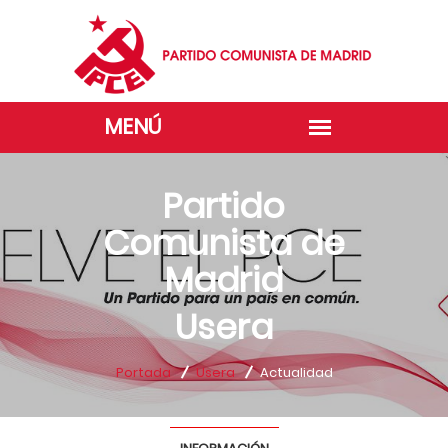
Partido
Comunista de
Madrid
Usera
Portada
Usera
Actualidad