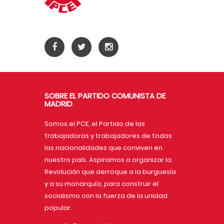
SOBRE EL PARTIDO COMUNISTA DE
MADRID
Somos el PCE, el Partido de las
trabajadoras y trabajadores de todas
las nacionalidades que conviven en
nuestro país. Aspiramos a organizar la
Revolución que derroque a la burguesía
y a su monarquía, para construir el
socialismo con la fuerza de la unidad
popular.