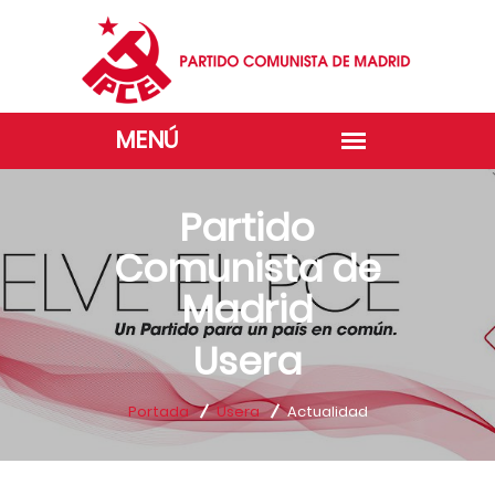
Partido
Comunista de
Madrid
Usera
Portada
Usera
Actualidad