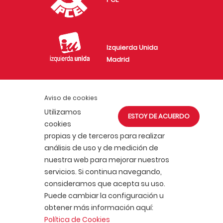
Izquierda Unida
Madrid
Aviso de cookies
Juventud Comunista
Utilizamos
ESTOY DE ACUERDO
en Madrid
cookies
propias y de terceros para realizar
análisis de uso y de medición de
nuestra web para mejorar nuestros
servicios. Si continua navegando,
consideramos que acepta su uso.
ACTUALIDAD
AFÍLIATE
Puede cambiar la configuración u
POLÍTICA DE COOKIES
obtener más información aquí:
POLÍTICA DE PRIVACIDAD
AVISO LEGAL
Política de Cookies