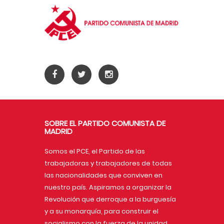
SOBRE EL PARTIDO COMUNISTA DE
MADRID
Somos el PCE, el Partido de las
trabajadoras y trabajadores de todas
las nacionalidades que conviven en
nuestro país. Aspiramos a organizar la
Revolución que derroque a la burguesía
y a su monarquía, para construir el
socialismo con la fuerza de la unidad