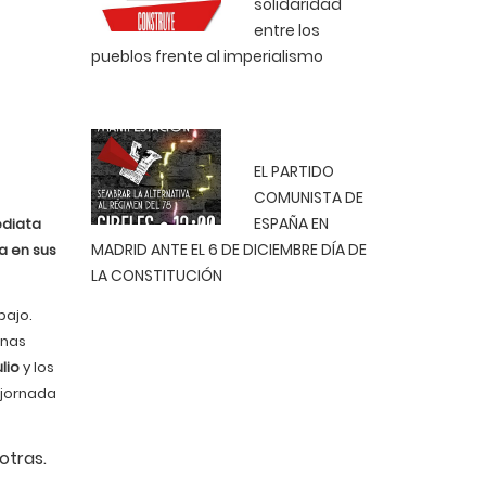
solidaridad
entre los
pueblos frente al imperialismo
EL PARTIDO
COMUNISTA DE
ESPAÑA EN
ediata
MADRID ANTE EL 6 DE DICIEMBRE DÍA DE
a en sus
LA CONSTITUCIÓN
bajo.
onas
lio
y los
 jornada
otras.