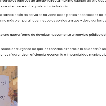
os
servicios públicos de gestión directa
máxime cuando de ello depe
 que afectan en alto grado a la ciudadanía.
xternalización de servicios no viene dada por las necesidades de l
 sino más bien para hacer negocios con los amigos y devaluar los 
te una nueva forma de devaluar nuevamente un servicio público de
 necesidad urgente de que los servicios directos a la ciudadanía s
ienes sí garantizan
eficiencia, economía e imparcialida
d municipal