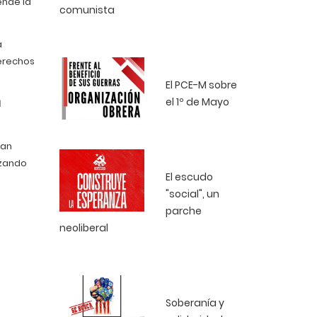
nde la
comunista
a
derechos
El PCE-M sobre
el 1º de Mayo
l
ean
izando
El escudo
"social", un
parche
neoliberal
Soberanía y