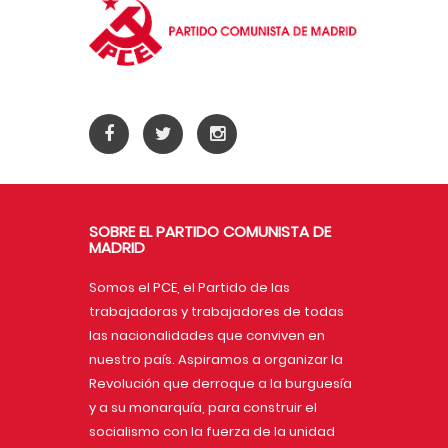
SOBRE EL PARTIDO COMUNISTA DE
MADRID
Somos el PCE, el Partido de las
trabajadoras y trabajadores de todas
las nacionalidades que conviven en
nuestro país. Aspiramos a organizar la
Revolución que derroque a la burguesía
y a su monarquía, para construir el
socialismo con la fuerza de la unidad