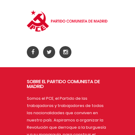
SOBRE EL PARTIDO COMUNISTA DE
MADRID
Somos el PCE, el Partido de las
trabajadoras y trabajadores de todas
las nacionalidades que conviven en
nuestro país. Aspiramos a organizar la
Revolución que derroque a la burguesía
y a su monarquía, para construir el