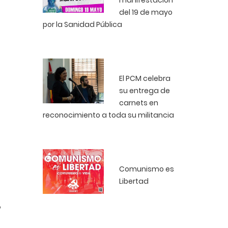
manifestación
del 19 de mayo
por la Sanidad Pública
El PCM celebra
su entrega de
carnets en
reconocimiento a toda su militancia
Comunismo es
Libertad
o