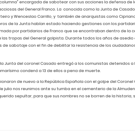
 columna” encargada de sabotear con sus acciones la defensa de l
acciosas del General Franco. La conocida como la Junta de Casado 
steiro y Wenceslao Carrillo, y también de anarquistas como Ciprian
ros de la Junta habían estado haciendo gestiones con los partidar
ormada por partidarios de Franco que se encontraban dentro de la c
 las tropas del General golpista. Durante todos los años de asedio 
de sabotaje con el fin de debilitar la resistencia de los ciudadano
 la Junta del coronel Casado entregó a los comunistas detenidos a 
umarísimo condenó a 13 de ellos a pena de muerte.
icionaron de nuevo a la República Española con el golpe del Corone
 de julio nos reunimos ante su tumba en el cementerio de la Almude
erido sepultar, para que sus nombres no se borren de la historia,