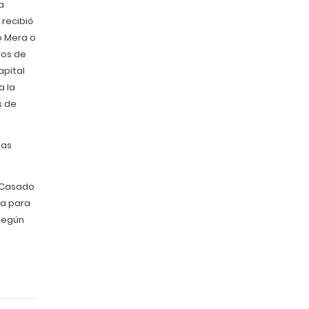
a
recibió
o Mera o
ios de
apital
a la
s de
las
l Casado
na para
 según