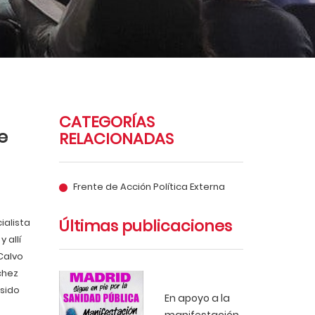
CATEGORÍAS
e
RELACIONADAS
Frente de Acción Política Externa
Últimas publicaciones
ialista
 allí
Calvo
chez
sido
En apoyo a la