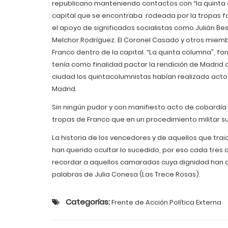
republicano manteniendo contactos con “la quinta
capital que se encontraba rodeada por la tropas f
el apoyo de significados socialistas como Julián Be
Melchor Rodríguez. El Coronel Casado y otros miemb
Franco dentro de la capital. “La quinta columna”, f
tenía como finalidad pactar la rendición de Madrid a
ciudad los quintacolumnistas habían realizado actos 
Madrid.
Sin ningún pudor y con manifiesto acto de cobardía
tropas de Franco que en un procedimiento militar s
La historia de los vencedores y de aquellos que tra
han querido ocultar lo sucedido, por eso cada tres
recordar a aquellos camaradas cuya dignidad han qu
palabras de Julia Conesa (Las Trece Rosas).
Categorías:
Frente de Acción Política Externa